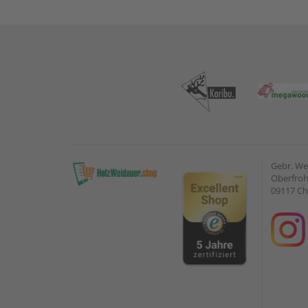
Gebr. W
Oberfroh
09117 C