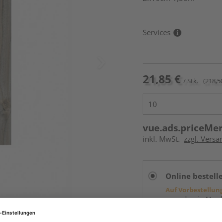
Services
21,85 €
/ Stk.
(218,5
vue.ads.priceMe
inkl. MwSt.
zzgl. Versa
Online bestell
Auf Vorbestellun
vue.ads.priceMerch