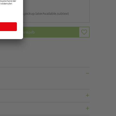
abholen
g:
antBox.option.pickup.laterAvailable.subtext
In den Warenkorb