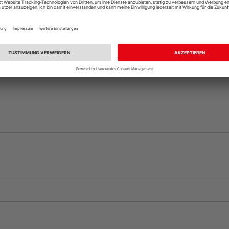
Beim Händler 
Auf Vorbestellun
vue.ads.priceMerch