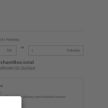
0 € / Paket(e))
Stk.
Paket(e)
rchantBox.total
ndkosten für Stückgut
en
g:
antBox.option.delivery.laterAvailable.subtext