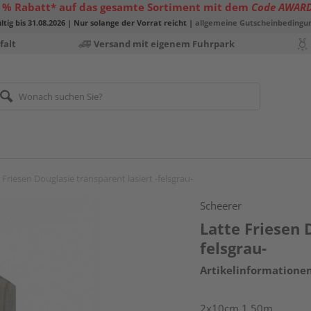
 % Rabatt* auf das gesamte Sortiment mit dem
Code AWAR
ltig bis 31.08.2026 | Nur solange der Vorrat reicht |
allgemeine Gutscheinbedingu
falt
Versand mit eigenem Fuhrpark
 Friesen Douglasie transparent lasiert -felsgrau-
Scheerer
Latte Friesen 
felsgrau-
Artikelinformatione
2x10cm 1,50m