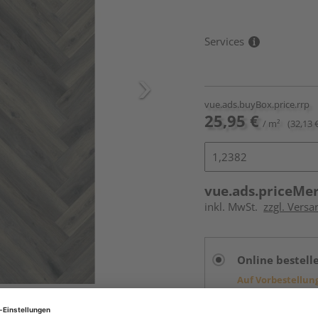
Services
vue.ads.buyBox.price.rrp
25,95 €
/ m²
(32,13 
vue.ads.priceMe
inkl. MwSt.
zzgl. Versa
Online bestell
Auf Vorbestellun
vue.ads.priceMerch