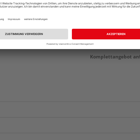
Beim Händler 
Auf Vorbestellun
vue.ads.priceMerch
Komplettangebot an