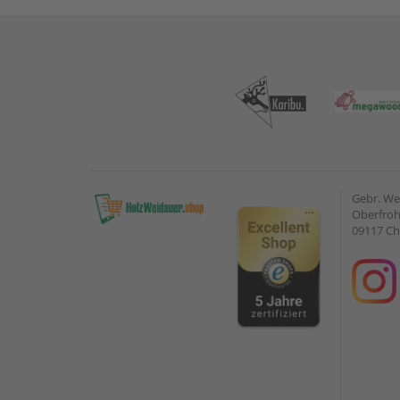
Gebr. W
Oberfroh
09117 C