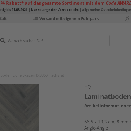
 % Rabatt* auf das gesamte Sortiment mit dem
Code AWAR
ltig bis 31.08.2026 | Nur solange der Vorrat reicht |
allgemeine Gutscheinbedingu
falt
Versand mit eigenem Fuhrpark
boden Eiche Skagen D 3860 Fischgrät
HQ
Laminatboden 
Artikelinformatione
66,5 x 13,3 cm, 8 mm st
Angle-Angle