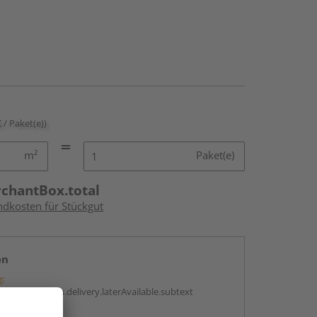
€ / Paket(e))
m²
Paket(e)
rchantBox.total
ndkosten für Stückgut
en
g:
antBox.option.delivery.laterAvailable.subtext