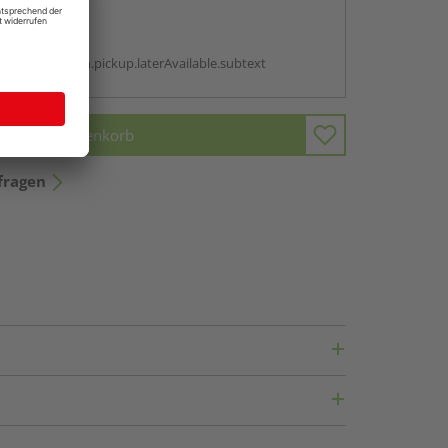
abholen
g:
antBox.option.pickup.laterAvailable.subtext
In den Warenkorb
fragen