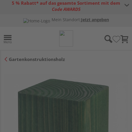
5 % Rabatt* auf das gesamte Sortiment mit dem
Code AWARD5
* Gültig bis 31.08.2026 | Nur solange der Vorrat reicht |
allgemeine
Mein Standort:
Jetzt angeben
Gutscheinbedingungen
Gartenkonstruktionsholz