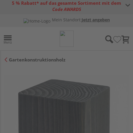
5 % Rabatt* auf das gesamte Sortiment mit dem
Code AWARD5
* Gültig bis 31.08.2026 | Nur solange der Vorrat reicht |
allgemeine
Mein Standort:
Jetzt angeben
Gutscheinbedingungen
Gartenkonstruktionsholz