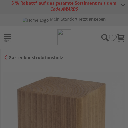
5 % Rabatt* auf das gesamte Sortiment mit dem
Code AWARD5
* Gültig bis 31.08.2026 | Nur solange der Vorrat reicht |
allgemeine
Mein Standort:
Jetzt angeben
Gutscheinbedingungen
Gartenkonstruktionsholz