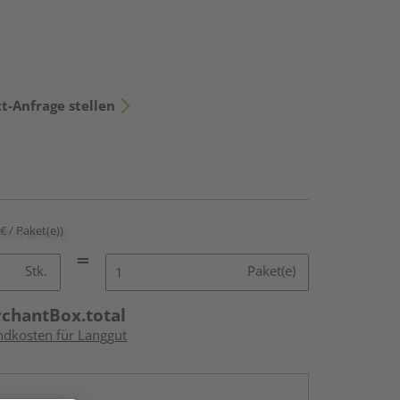
t-Anfrage stellen
 € / Paket(e))
Stk.
Paket(e)
rchantBox.total
andkosten für Langgut