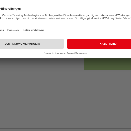
Online bestell
Auf Vorbestellun
vue.ads.priceMerch
Beim Händler 
Auf Vorbestellun
vue.ads.priceMerch