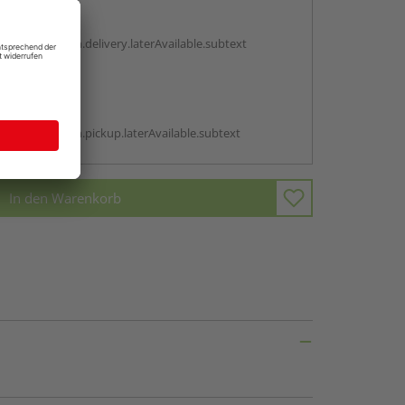
en
g:
antBox.option.delivery.laterAvailable.subtext
abholen
g:
antBox.option.pickup.laterAvailable.subtext
In den Warenkorb