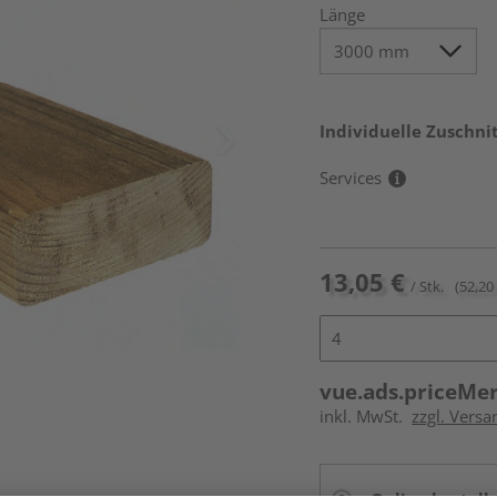
Länge
Individuelle Zuschnit
Services
13,05 €
/ Stk.
(52,20
vue.ads.priceMe
inkl. MwSt.
zzgl. Vers