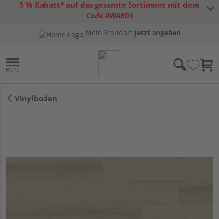
5 % Rabatt* auf das gesamte Sortiment mit dem
Code AWARD5
* Gültig bis 31.08.2026 | Nur solange der Vorrat reicht |
allgemeine
Mein Standort:
Jetzt angeben
Gutscheinbedingungen
Vinylboden