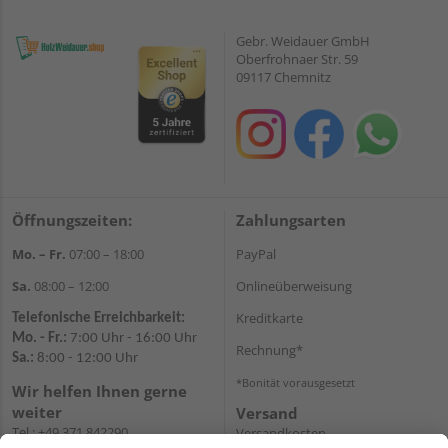
Gebr. Weidauer GmbH
Oberfrohnaer Str. 59
09117 Chemnitz
Öffnungszeiten:
Zahlungsarten
Mo. – Fr.
07:00 – 18:00
PayPal
Sa.
08:00 – 12:00
Onlineüberweisung
Kreditkarte
Telefonische Erreichbarkeit:
Mo. - Fr.:
7:00 Uhr - 16:00 Uhr
Rechnung*
Sa.:
8:00 - 12:00 Uhr
*Bonität vorausgesetzt
Wir helfen Ihnen gerne
weiter
Versand
Tel.:
+49 371 842290
Versandkosten