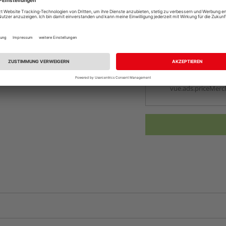
Online bestell
Auf Vorbestellun
vue.ads.priceMerch
Beim Händler 
Auf Vorbestellun
vue.ads.priceMerch