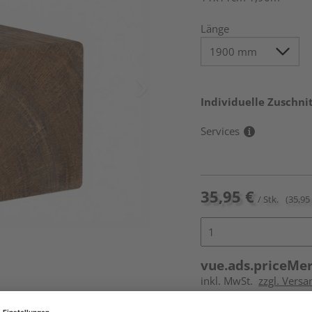
Länge
Individuelle Zuschnit
Services
35,95 €
/ Stk.
(35,95 
vue.ads.priceMe
inkl. MwSt.
zzgl. Versa