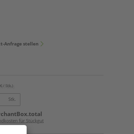
t-Anfrage stellen
€ / Stk.)
Stk.
rchantBox.total
ndkosten für Stückgut