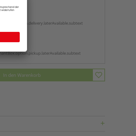
en
g:
antBox.option.delivery.laterAvailable.subtext
abholen
g:
antBox.option.pickup.laterAvailable.subtext
In den Warenkorb