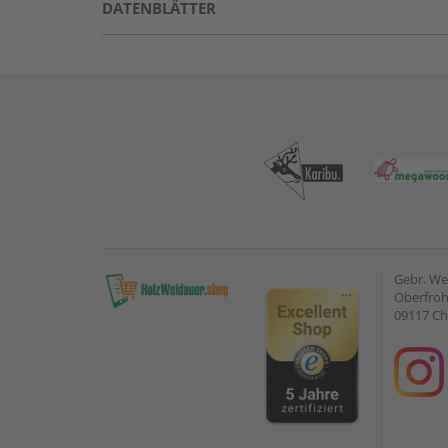
DATENBLÄTTER
Gebr. W
Oberfroh
09117 C