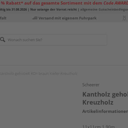
 % Rabatt* auf das gesamte Sortiment mit dem
Code AWAR
ltig bis 31.08.2026 | Nur solange der Vorrat reicht |
allgemeine Gutscheinbedingu
falt
Versand mit eigenem Fuhrpark
Kantholz gehobelt KD+ braun Kiefer-Kreuzholz
Scheerer
Kantholz geho
Kreuzholz
Artikelinformatione
11x11cm 1,90m