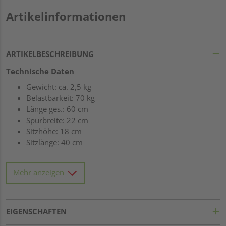
Artikelinformationen
ARTIKELBESCHREIBUNG
Technische Daten
Gewicht: ca. 2,5 kg
Belastbarkeit: 70 kg
Länge ges.: 60 cm
Spurbreite: 22 cm
Sitzhöhe: 18 cm
Sitzlänge: 40 cm
Features
Mehr anzeigen
Böcke aus 3 Eschenvollholzteilen auf Gehrung
keilgezinkt
Kufen aus eingeschnittenem Eschenvollholz verleimt
Leisten aus Eschen-Vollholz
EIGENSCHAFTEN
lackiert