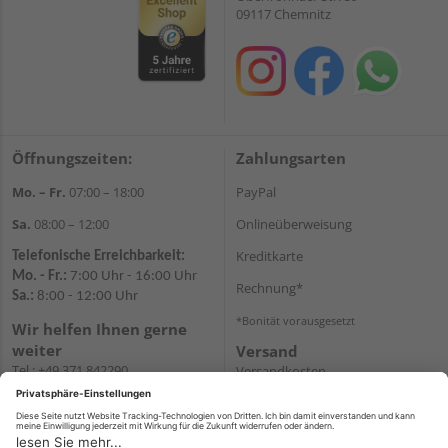
09117 Chemnitz
Öffnungszeiten:
Zahlungsarten
Mo. – Fr.
07:00 – 18:00
PayPal
Sa.
08:00 – 12:00
Onlineüberweisung
Kreditkarte
Telefonische Erreichbarkeit:
Mo. - Fr.:
7:00 Uhr - 16:00 Uhr
Rechnung*
Sa.:
8:00 - 12:00 Uhr
*Bonität vorausgesetzt
Wir helfen Ihnen gerne
weiter
Versand
Tel.:
+49 371 842290
Versandkosten
E-
Mail:
shopchemnitz@holzweidauer.de
WhatsApp