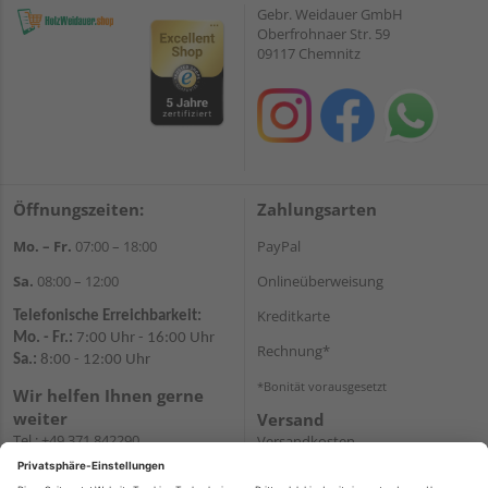
Gebr. Weidauer GmbH
Oberfrohnaer Str. 59
09117 Chemnitz
Öffnungszeiten:
Zahlungsarten
Mo. – Fr.
07:00 – 18:00
PayPal
Sa.
08:00 – 12:00
Onlineüberweisung
Kreditkarte
Telefonische Erreichbarkeit:
Mo. - Fr.:
7:00 Uhr - 16:00 Uhr
Rechnung*
Sa.:
8:00 - 12:00 Uhr
*Bonität vorausgesetzt
Wir helfen Ihnen gerne
weiter
Versand
Tel.:
+49 371 842290
Versandkosten
E-
Mail:
shopchemnitz@holzweidauer.de