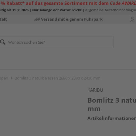
 % Rabatt* auf das gesamte Sortiment mit dem
Code AWAR
ltig bis 31.08.2026 | Nur solange der Vorrat reicht |
allgemeine Gutscheinbedingu
falt
Versand mit eigenem Fuhrpark
ppen
Bomlitz 3 naturbelassen 2680 x 2380 x 2430 mm
KARIBU
Bomlitz 3 nat
mm
Artikelinformatione