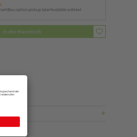
g:
antBox.option.pickup.laterAvailable.subtext
In den Warenkorb