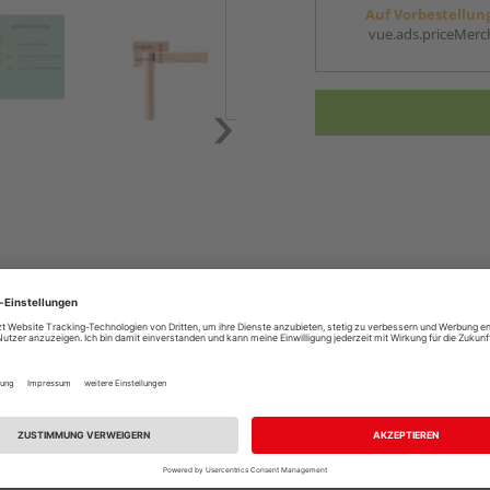
Auf Vorbestellun
vue.ads.priceMerch