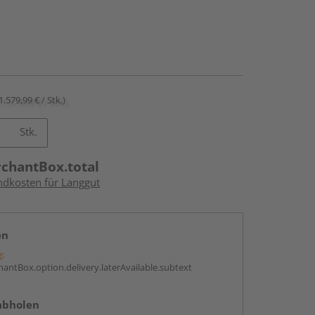
1.579,99 € / Stk.)
Stk.
rchantBox.total
andkosten für Langgut
en
g:
antBox.option.delivery.laterAvailable.subtext
abholen