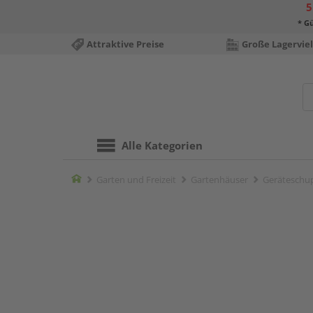
5
* Gü
Attraktive Preise
Große Lagerviel
Alle Kategorien
Home
Garten und Freizeit
Gartenhäuser
Geräteschu