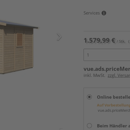
Services
1.579,99 €
/ Stk.
(
vue.ads.priceMe
inkl. MwSt.
zzgl. Vers
Online bestell
Auf Vorbestellun
vue.ads.priceMerch
Beim Händler 