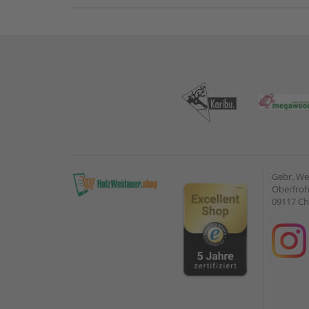
Gebr. W
Oberfroh
09117 C