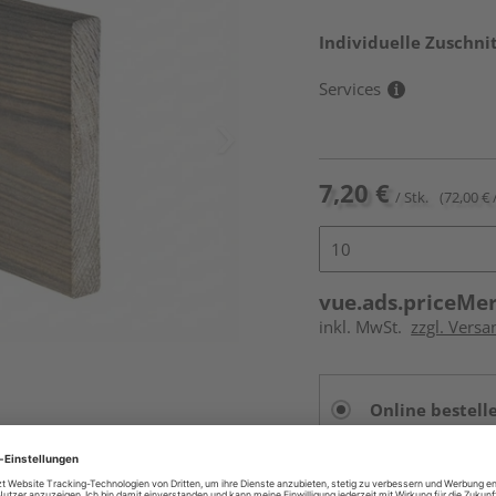
Individuelle Zuschnit
Services
7,20 €
/ Stk.
(72,00 € 
vue.ads.priceMe
inkl. MwSt.
zzgl. Versa
Online bestell
Auf Vorbestellun
vue.ads.priceMerch