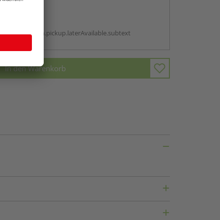
abholen
g:
antBox.option.pickup.laterAvailable.subtext
In den Warenkorb