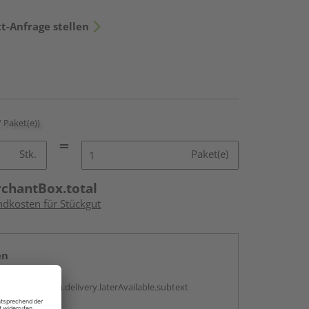
t-Anfrage stellen
/ Paket(e))
Stk.
Paket(e)
rchantBox.total
ndkosten für Stückgut
en
g:
antBox.option.delivery.laterAvailable.subtext